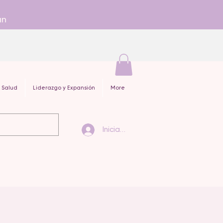
an
 Salud
Liderazgo y Expansión
More
Iniciar sesión