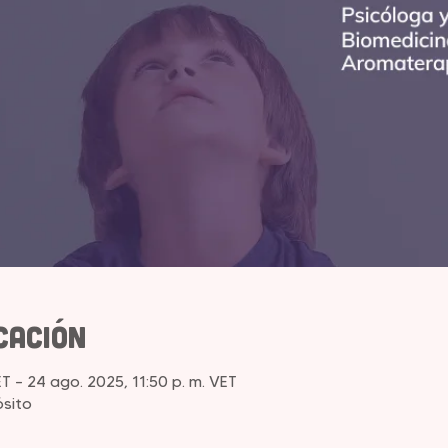
cación
ET – 24 ago. 2025, 11:50 p. m. VET
sito