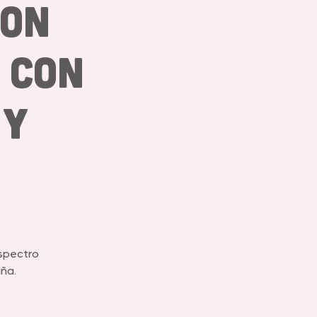
con
 con
 y
espectro
ña.