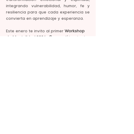
integrando vulnerabilidad, humor, fe y 
resiliencia para que cada experiencia se 
convierta en aprendizaje y esperanza.
Este enero te invito al primer 
Workshop 
de Mentalidad 2026: 
Cree en ti
, inspirado 
en el libro de Rut Nieves. Será un 
espacio online y en vivo de dos horas, 
donde juntos exploraremos cómo 
transformar creencias limitantes, 
descubrir el poder de tu mente y 
emociones, y reconectar con tu esencia 
para iniciar el año con claridad y 
confianza.
Durante el encuentro compartiré 
herramientas prácticas de 
autoempoderamiento, gratitud y amor 
propio, además de dinámicas grupales y 
ejercicios de reflexión que te ayudarán 
a enamorarte de la persona más 