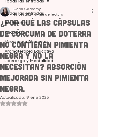
Todas las entradas
Carla Cadremy
Todas las entradas
15 oct 2024
3 min de lectura
¿Por qué las Cápsulas
Aromateca
de Cúrcuma de doTERRA
Psicología
Mezclando Bienestar
no contienen Pimienta
Aromaterapia Educativa
Negra y no la
Liderazgo y Mentalidad
necesitan? Absorción
mejorada sin pimienta
negra.
Actualizado:
9 ene 2025
Obtuvo NaN de 5 estrellas.