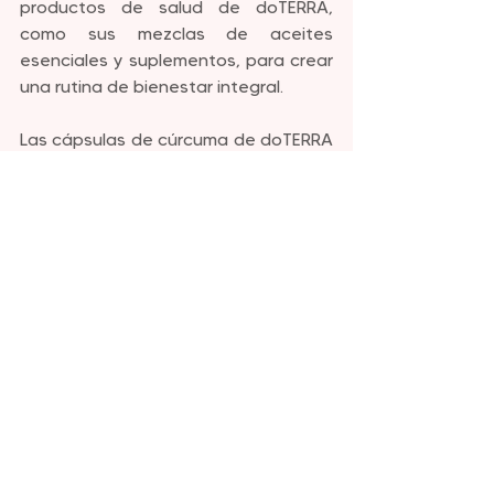
productos de salud de doTERRA, 
como sus mezclas de aceites 
esenciales y suplementos, para crear 
una rutina de bienestar integral.
Las cápsulas de cúrcuma de doTERRA 
representan un avance significativo 
en la suplementación de cúrcuma, 
ofreciendo una absorción superior sin 
la necesidad de pimienta negra. Este 
enfoque innovador no solo maximiza 
los beneficios para la salud, sino que 
también proporciona una opción más 
cómoda y suave para quienes 
buscan mejorar su bienestar general 
con la cúrcuma.
Si deseas obtener este producto y 