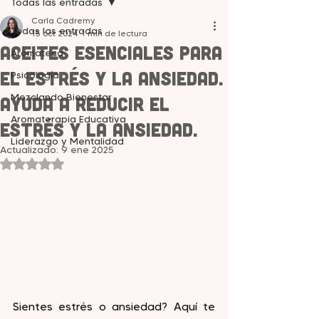
Todas las entradas
Carla Cadremy
Todas las entradas
15 oct 2024
1 min de lectura
Aceites Esenciales para
Aromateca
el Estrés y la Ansiedad.
Psicología
Mezclando Bienestar
Ayuda a reducir el
Aromaterapia Educativa
estrés y la ansiedad.
Liderazgo y Mentalidad
Actualizado:
9 ene 2025
Obtuvo NaN de 5 estrellas.
Sientes estrés o ansiedad? Aquí te 