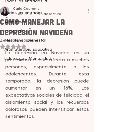
Todas las entradas
Carla Cadremy
Todas las entradas
19 dic 2025
5 min de lectura
Cómo Manejar la
Aromateca
Depresión Navideña
Psicología
Mezclando Bienestar
Actualizado:
10 ene
Obtuvo NaN de 5 estrellas.
Aromaterapia Educativa
La depresión en Navidad es un 
Liderazgo y Mentalidad
problema real que afecta a muchas 
personas, especialmente a los 
adolescentes. Durante esta 
temporada, la depresión puede 
aumentar en un 
16%
. Las 
expectativas sociales de felicidad, el 
aislamiento social y los recuerdos 
dolorosos pueden intensificar estos 
sentimientos