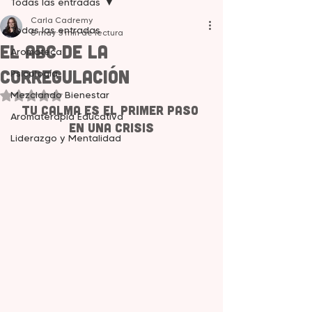
Todas las entradas
Carla Cadremy
Todas las entradas
8 may
3 min de lectura
El ABC de la
Aromateca
Corregulación
Psicología
Mezclando Bienestar
Obtuvo NaN de 5 estrellas.
tu calma es el primer paso 
Aromaterapia Educativa
en una crisis
Liderazgo y Mentalidad