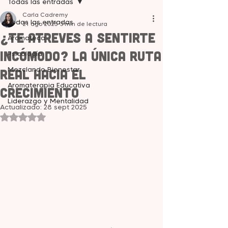
Todas las entradas
Carla Cadremy
Todas las entradas
21 ago 2025
3 min de lectura
¿Te Atreves a Sentirte
Aromateca
Incómodo? La Única Ruta
Psicología
Mezclando Bienestar
Real hacia el
Aromaterapia Educativa
Crecimiento
Liderazgo y Mentalidad
Actualizado:
28 sept 2025
Obtuvo NaN de 5 estrellas.