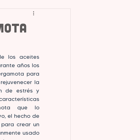
amota
 los aceites 
urante años los 
ergamota para 
rejuvenecer la 
ón de estrés y 
acterísticas 
ota que lo 
vo, el hecho de 
para crear un 
únmente usado 