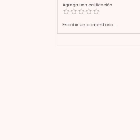
Agrega una calificación
Plantas medicinales y
Escribir un comentario...
acné: entre la evidencia
y la experiencia