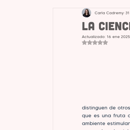
Carla Cadremy
31
Liderazgo y Mentalidad
La Cien
Actualizado:
16 ene 2025
Obtuvo NaN de 5 e
distinguen de otros 
que es una fruta 
ambiente estimulan