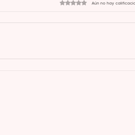
Obtuvo 0 de 5 estrellas.
Aún no hay calificaci
Encontrar bienestar
Desa
activando la glándula
Mez
pineal con aromaterapia
Reno
Ener