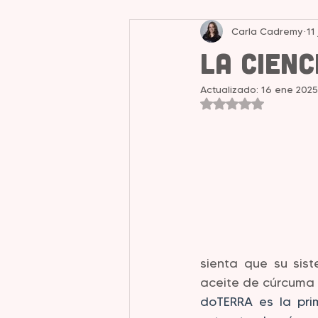
Carla Cadremy
11
Liderazgo y Mentalidad
La Cien
Actualizado:
16 ene 2025
Obtuvo NaN de 5 e
sienta que su sis
aceite de cúrcuma 
doTERRA es la pri