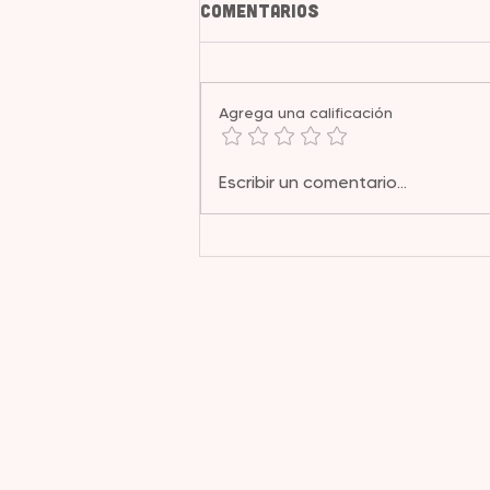
Comentarios
Agrega una calificación
Plantas medicinales y
Escribir un comentario...
acné: entre la evidencia
y la experiencia