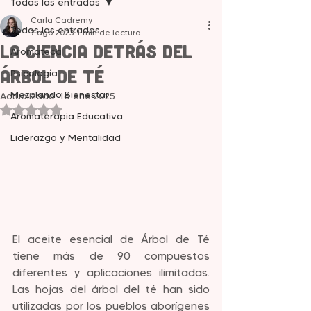
Todas las entradas
Carla Cadremy
Todas las entradas
7 ago 2023
1 min de lectura
La Ciencia detrás del
Aromateca
Árbol de Té
Psicología
Mezclando Bienestar
Actualizado:
16 ene 2025
Obtuvo NaN de 5 estrellas.
Aromaterapia Educativa
Liderazgo y Mentalidad
El aceite esencial de Árbol de Té 
tiene más de 90 compuestos 
diferentes y aplicaciones ilimitadas. 
Las hojas del árbol del té han sido 
utilizadas por los pueblos aborígenes 