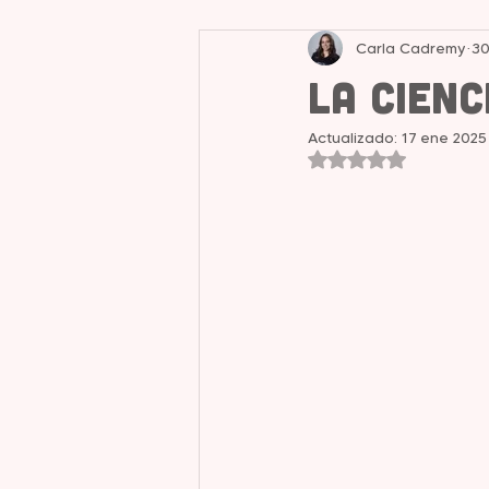
Carla Cadremy
30
Liderazgo y Mentalidad
La Cien
Actualizado:
17 ene 2025
Obtuvo NaN de 5 e