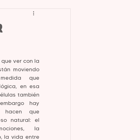
R
que ver con la 
stán moviendo 
 medida que 
gica, en esa 
lulas también 
 embargo hay 
 hacen que 
o natural: el 
ciones, la 
 la vida entre 