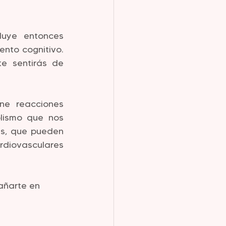
luye entonces 
nto cognitivo. 
e sentirás de 
ne reacciones 
lismo que nos 
s, que pueden 
diovasculares 
añarte en 