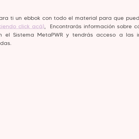
a ti un ebbok con todo el material para que pueda
ciendo click acá)
.
  Encontrarás información sobre c
on el Sistema MetaPWR y tendrás acceso a las in
adas.