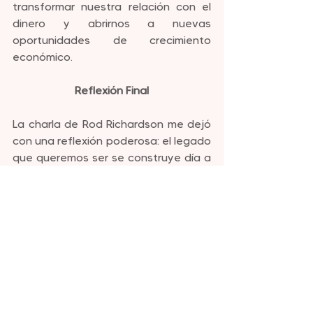
transformar nuestra relación con el 
dinero y abrirnos a nuevas 
oportunidades de crecimiento 
económico.
Reflexión Final
La charla de Rod Richardson me dejó 
con una reflexión poderosa: el legado 
que queremos ser se construye día a 
día, a través de nuestras creencias, 
declaraciones y acciones. Al 
gestionar nuestro paradigma de 
creencias y seguir el camino a la 
riqueza, podemos crear un impacto 
duradero y positivo en nuestras vidas 
y en las de quienes nos rodean.
Con Amor,