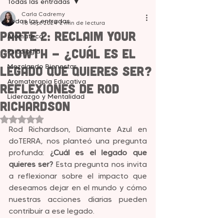
Todas las entradas
Carla Cadremy
Todas las entradas
18 sept 2024
2 min de lectura
Parte 2: Reclaim your
Aromateca
Growth - ¿Cuál es el
Psicología
Mezclando Bienestar
legado que quieres ser?
Aromaterapia Educativa
Reflexiones de Rod
Liderazgo y Mentalidad
Richardson
Obtuvo NaN de 5 estrellas.
Rod Richardson, Diamante Azul en 
doTERRA, nos planteó una pregunta 
profunda: 
¿Cuál es el legado que 
quieres ser?
 Esta pregunta nos invita 
a reflexionar sobre el impacto que 
deseamos dejar en el mundo y cómo 
nuestras acciones diarias pueden 
contribuir a ese legado.