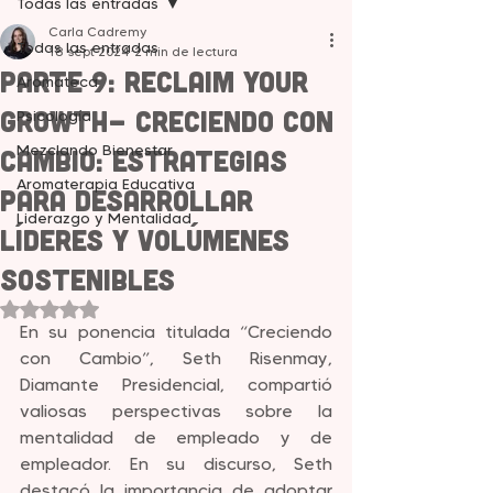
Todas las entradas
Carla Cadremy
Todas las entradas
18 sept 2024
2 min de lectura
Parte 9: Reclaim your
Aromateca
Growth- Creciendo con
Psicología
Mezclando Bienestar
Cambio: Estrategias
Aromaterapia Educativa
para Desarrollar
Liderazgo y Mentalidad
Líderes y Volúmenes
Sostenibles
Obtuvo NaN de 5 estrellas.
En su ponencia titulada “Creciendo 
con Cambio”, Seth Risenmay, 
Diamante Presidencial, compartió 
valiosas perspectivas sobre la 
mentalidad de empleado y de 
empleador. En su discurso, Seth 
destacó la importancia de adoptar 