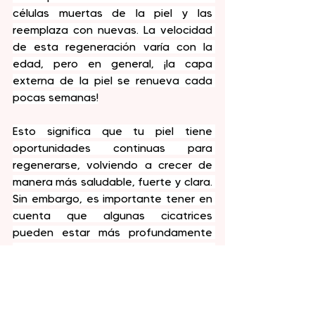
células muertas de la piel y las 
reemplaza con nuevas. La velocidad 
de esta regeneración varía con la 
edad, pero en general, ¡la capa 
externa de la piel se renueva cada 
pocas semanas!
Esto significa que tu piel tiene 
oportunidades continuas para 
regenerarse, volviendo a crecer de 
manera más saludable, fuerte y clara. 
Sin embargo, es importante tener en 
cuenta que algunas cicatrices 
pueden estar más profundamente 
arraigadas que la epidermis y la 
formación inicial de la cicatriz puede 
influir en el crecimiento de las células 
en esa área.