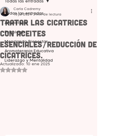
Todas las entradas
Carla Cadremy
Todas las entradas
10 jul 2024
3 min de lectura
Tratar las Cicatrices
Aromateca
con aceites
Psicología
Mezclando Bienestar
esenciales/Reducción de
Aromaterapia Educativa
cicatrices.
Liderazgo y Mentalidad
Actualizado:
10 ene 2025
Obtuvo NaN de 5 estrellas.