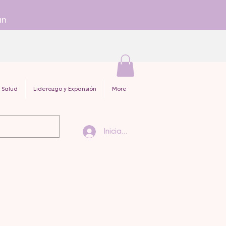
an
 Salud
Liderazgo y Expansión
More
Iniciar sesión