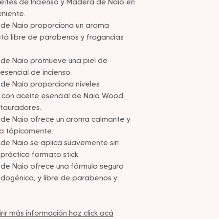
ceites de Incienso y Madera de Naio en
eniente.
a de Naio proporciona un aroma
stá libre de parabenos y fragancias
 de Naio promueve una piel de
sencial de incienso.
 de Naio proporciona niveles
l con aceite esencial de Naio Wood
stauradores.
a de Naio ofrece un aroma calmante y
ca tópicamente.
 de Naio se aplica suavemente sin
práctico formato stick.
 de Naio ofrece una fórmula segura
edogénica, y libre de parabenos y
ir más información haz click acá