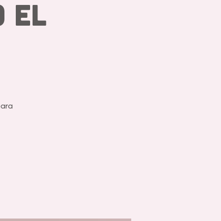
 el
para