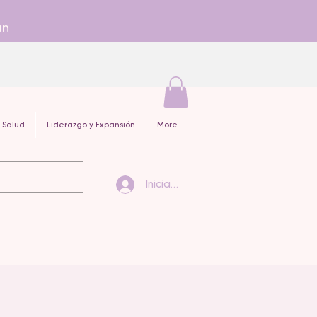
an
 Salud
Liderazgo y Expansión
More
Iniciar sesión