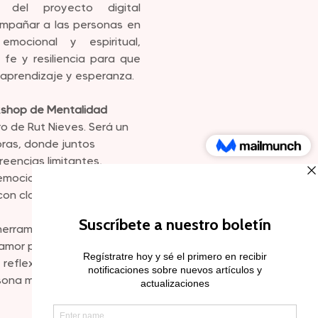
 y del proyecto digital 
ompañar a las personas en 
mocional y espiritual, 
 fe y resiliencia para que 
 aprendizaje y esperanza.
shop de Mentalidad 
bro de Rut Nieves. Será un 
oras, donde juntos 
eencias limitantes, 
emociones, y reconectar 
con claridad y confianza.
herramientas prácticas de 
amor propio, además de 
 reflexión que te 
ona más importante: tú.