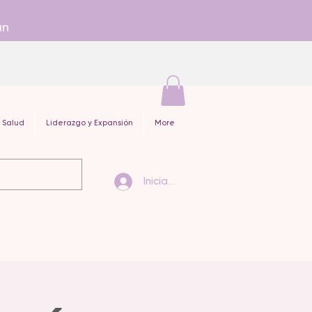
an
 Salud
Liderazgo y Expansión
More
Iniciar sesión