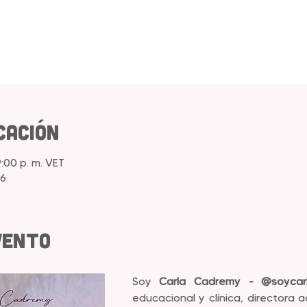
cación
9:00 p. m. VET
6
vento
Soy 
Carla Cadremy - @soycar