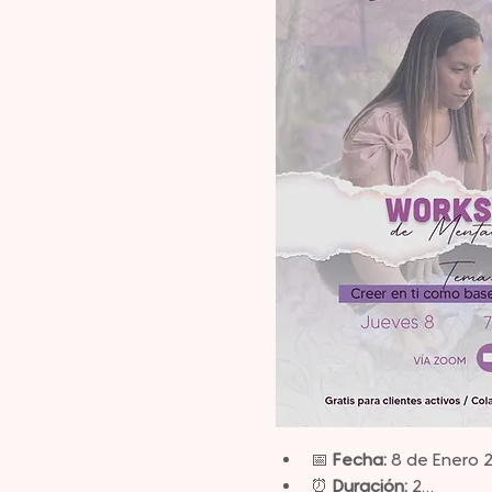
📅 
Fecha:
 8 de Enero 
⏰ 
Duración:
 2…