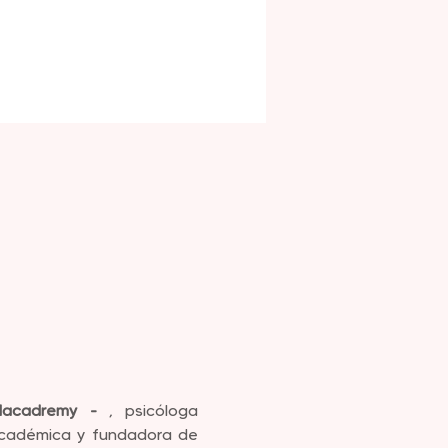
lacadremy - 
, psicóloga 
educacional y clínica, directora académica y fundadora de 