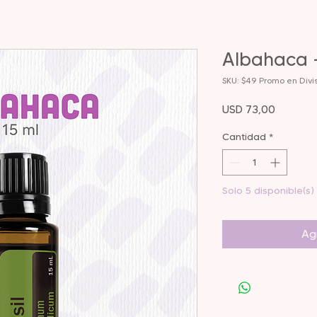
Albahaca -
SKU: $49 Promo en Divi
Precio
USD 73,00
Cantidad
*
Solo 5 disponible(s)
Agr