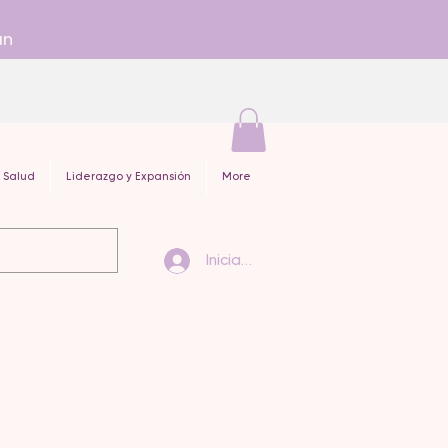
an
 Salud
Liderazgo y Expansión
More
Iniciar sesión