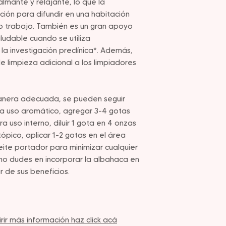
lmante y relajante, lo que la
ión para difundir en una habitación
 o trabajo. También es un gran apoyo
aludable cuando se utiliza
a investigación preclínica*. Además,
 limpieza adicional a los limpiadores
manera adecuada, se pueden seguir
a uso aromático, agregar 3-4 gotas
ra uso interno, diluir 1 gota en 4 onzas
 tópico, aplicar 1-2 gotas en el área
ite portador para minimizar cualquier
e no dudes en incorporar la albahaca en
ar de sus beneficios.
ir más información haz click acá