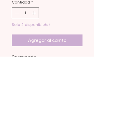
Cantidad
*
Solo 2 disponible(s)
Agregar al carrito
Descripción
Personaliza tu régimen de
suplementos de aceites
esenciales con cápsulas
vegetarianas que se absorben
rápida y fácilmente.
Libre de conservantes,
gelatina, trigo, azúcar,
almidón, lácteos y productos
animales.