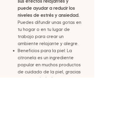
sus efectos relajantes y
puede ayudar a reducir los
niveles de estrés y ansiedad.
Puedes difundir unas gotas en
tu hogar o en tu lugar de
trabajo para crear un
ambiente relajante y alegre.
Beneficios para la piel: La
citronela es un ingrediente
popular en muchos productos
de cuidado de la piel, gracias
a sus propiedades
antibacterianas y antifúngicas.
Puedes añadir unas gotas a tu
champú o acondicionador
para mantener el cuero
cabelludo saludable y libre de
caspa. También puedes
aplicarla directamente sobre