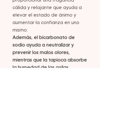
proporcionar una fragancia
cálida y relajante que ayuda a
elevar el estado de ánimo y
aumentar la confianza en uno
mismo.
Además, el bicarbonato de
sodio ayuda a neutralizar y
prevenir los malos olores,
mientras que la tapioca absorbe
la humedad de las axilas,
dejando una sensación de
frescura y sequedad durante
todo el día. Lo mejor de todo,
este desodorante no contiene
aluminio, parabenos, ftalatos ni
talco, lo que lo hace seguro para
usar en todo tipo de piel.
La aplicación del Desodorante
Natural es muy sencilla, solo