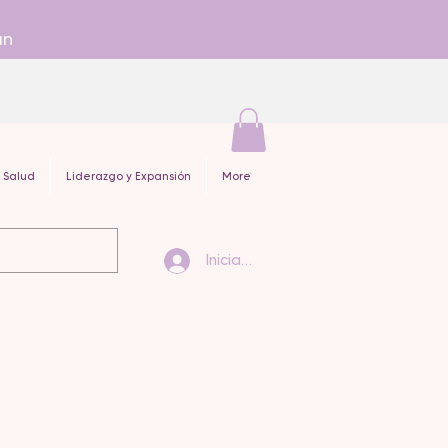
an
 Salud
Liderazgo y Expansión
More
Iniciar sesión