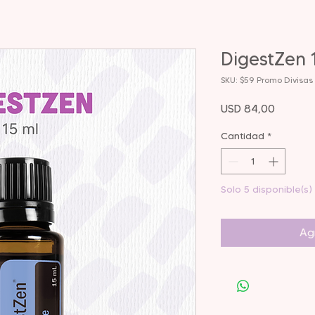
DigestZen 
SKU: $59 Promo Divisas
Precio
USD 84,00
Cantidad
*
Solo 5 disponible(s)
Agr