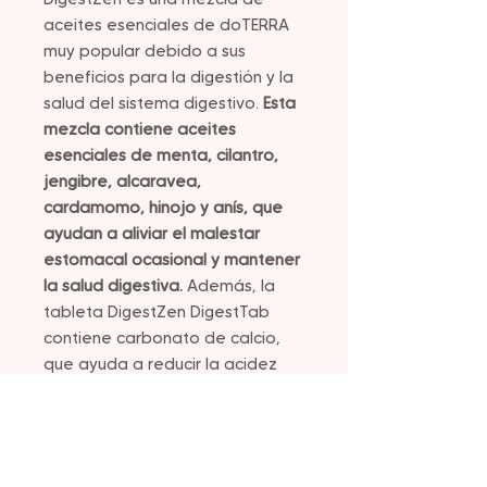
aceites esenciales de doTERRA
muy popular debido a sus
beneficios para la digestión y la
salud del sistema digestivo.
Esta
mezcla contiene aceites
esenciales de menta, cilantro,
jengibre, alcaravea,
cardamomo, hinojo y anís, que
ayudan a aliviar el malestar
estomacal ocasional y mantener
la salud digestiva.
Además, la
tableta DigestZen DigestTab
contiene carbonato de calcio,
que ayuda a reducir la acidez
estomacal y proporciona alivio
digestivo.
Esta fórmula suave y
saludable está diseñada
específicamente para personas