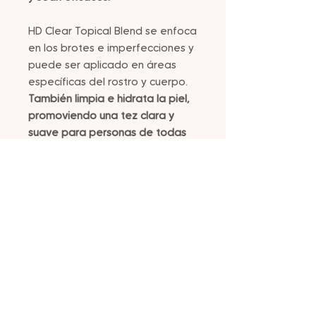
HD Clear Topical Blend se enfoca
en los brotes e imperfecciones y
puede ser aplicado en áreas
específicas del rostro y cuerpo.
También limpia e hidrata la piel,
promoviendo una tez clara y
suave para personas de todas
las edades.
Se recomienda
aplicar HD Clear sobre las
imperfecciones de la piel
durante la adolescencia y por la
noche para despertarse con una
piel de aspecto más claro por la
mañana.
Para utilizar HD Clear, se debe
aplicar una capa delgada en las