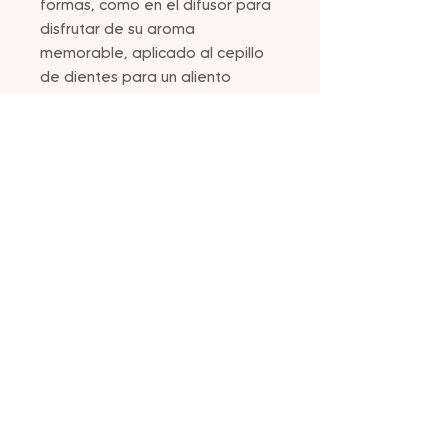
formas, como en el difusor para
disfrutar de su aroma
memorable, aplicado al cepillo
de dientes para un aliento
fresco, agregado a postres,
bebidas, ensaladas o platos
principales para darles sabor y
promover la digestión. Además,
se puede agregar a agua y
beber para calmar el malestar
estomacal ocasional.
Para su uso, se recomienda diluir
una gota en cuatro onzas
líquidas de líquido para uso
interno, aplicar una o dos gotas
en el área deseada para uso
tópico y utilizar de tres a cuatro
gotas en el difusor de su