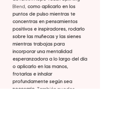
Blend,
como aplicarlo en los
puntos de pulso mientras te
concentras en pensamientos
positivos e inspiradores, rodarlo
sobre las muñecas y las sienes
mientras trabajas para
incorporar una mentalidad
esperanzadora a lo largo del día
o aplicarlo en las manos,
frotarlas e inhalar
profundamente según sea
necesario.
También puedes
usarlo durante un masaje de
hombros y cuello. Además,
puedes disfrutar de su aroma
inspirador colocándolo en joyas
difusoras, dolomita natural o
rocas difusoras de lava.