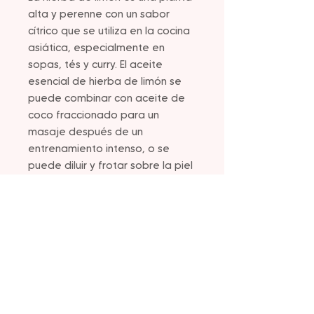
alta y perenne con un sabor
cítrico que se utiliza en la cocina
asiática, especialmente en
sopas, tés y curry. El aceite
esencial de hierba de limón se
puede combinar con aceite de
coco fraccionado para un
masaje después de un
entrenamiento intenso, o se
puede diluir y frotar sobre la piel
para proporcionar una sensación
refrescante.
También se puede
tomar internamente para
promover una digestión
saludable.
Para su uso,
se pueden usar de
tres a cuatro gotas en un difusor
para uso aromático,
diluir una