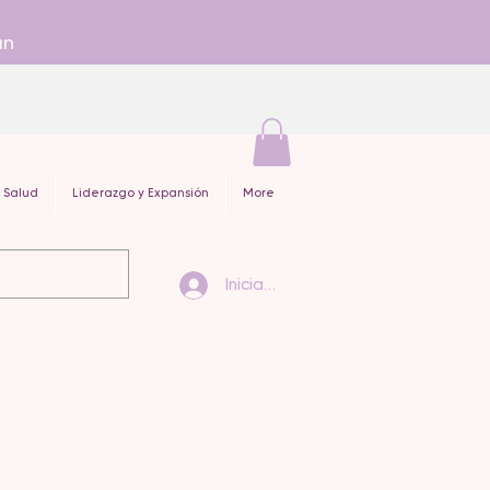
an
 Salud
Liderazgo y Expansión
More
Iniciar sesión