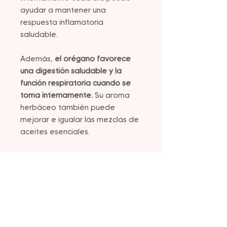
ayudar a mantener una
respuesta inflamatoria
saludable.
Además,
el orégano favorece
una digestión saludable y la
función respiratoria cuando se
toma internamente.
Su aroma
herbáceo también puede
mejorar e igualar las mezclas de
aceites esenciales.
Sin embargo, es importante
tener cuidado al inhalar o
difundir aceite esencial de
orégano, ya que es muy
potente. S
e recomienda usar
solo una o dos gotas y diluirlo