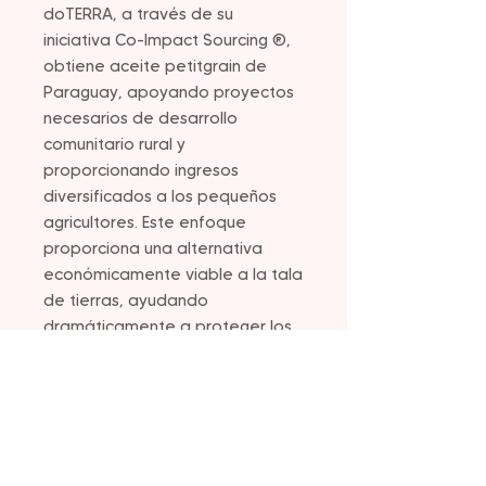
doTERRA, a través de su
iniciativa Co-Impact Sourcing ®,
obtiene aceite petitgrain de
Paraguay, apoyando proyectos
necesarios de desarrollo
comunitario rural y
proporcionando ingresos
diversificados a los pequeños
agricultores. Este enfoque
proporciona una alternativa
económicamente viable a la tala
de tierras, ayudando
dramáticamente a proteger los
parches restantes de la Mata
Atlántica en el este de Paraguay.
Se puede usar el aceite esencial
de petitgrain internamente para
ayudar a respaldar una función