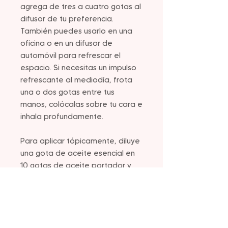
agrega de tres a cuatro gotas al
difusor de tu preferencia.
También puedes usarlo en una
oficina o en un difusor de
automóvil para refrescar el
espacio. Si necesitas un impulso
refrescante al mediodía, frota
una o dos gotas entre tus
manos, colócalas sobre tu cara e
inhala profundamente.
Para aplicar tópicamente, diluye
una gota de aceite esencial en
10 gotas de aceite portador y
masajea la mezcla en la piel
para obtener un efecto
refrescante y calmante. También
puedes agregar doTERRA
SuperMint a la loción para manos