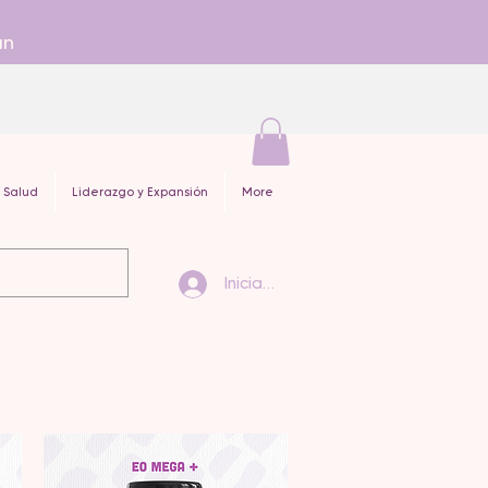
an
 Salud
Liderazgo y Expansión
More
Iniciar sesión