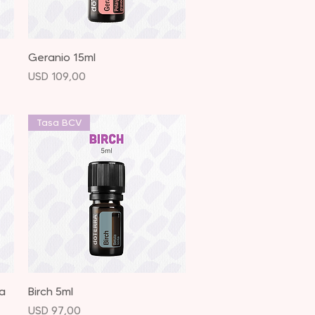
Vista rápida
Geranio 15ml
Precio
USD 109,00
Tasa BCV
Vista rápida
sa
Birch 5ml
Precio
USD 97,00