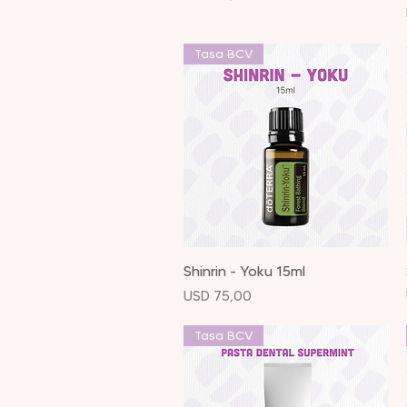
Tasa BCV
Vista rápida
Shinrin - Yoku 15ml
Precio
USD 75,00
Tasa BCV