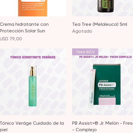
Vista rápida
Vista rápida
Crema hidratante con
Tea Tree (Melaleuca) 5ml
Protección Solar Sun
Agotado
Precio
USD 79,00
Tasa BCV
Vista rápida
Vista rápida
Tónico Veráge Cuidado de la
PB Assist+® Jr. Melón - Fre
piel
– Complejo