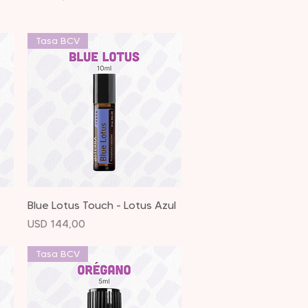
Tasa BCV
Vista rápida
Blue Lotus Touch - Lotus Azul
Precio
USD 144,00
Tasa BCV