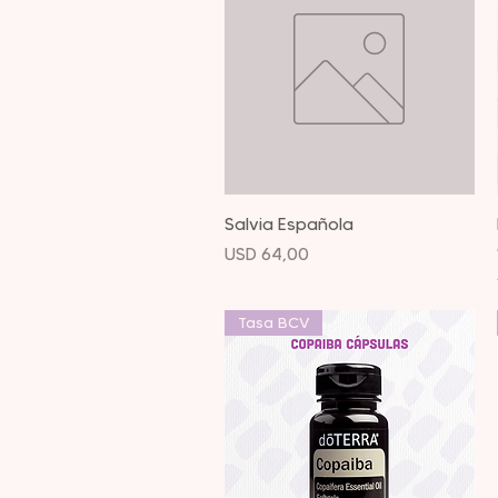
Vista rápida
Salvia Española
Precio
USD 64,00
Tasa BCV