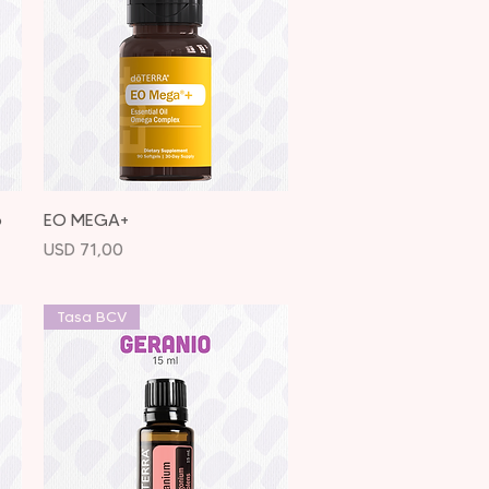
Vista rápida
o
EO MEGA+
Precio
USD 71,00
Tasa BCV