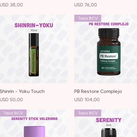
Precio
Precio
USD 38,00
USD 76,00
Tasa BCV
Vista rápida
Vista rápida
Shinrin - Yoku Touch
PB Restore Complejo
Precio
Precio
USD 50,00
USD 104,00
Tasa BCV
Tasa BCV