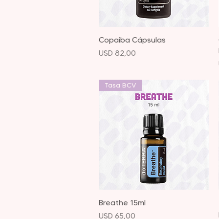
Vista rápida
Copaiba Cápsulas
Precio
USD 82,00
Tasa BCV
Vista rápida
Breathe 15ml
Precio
USD 65,00