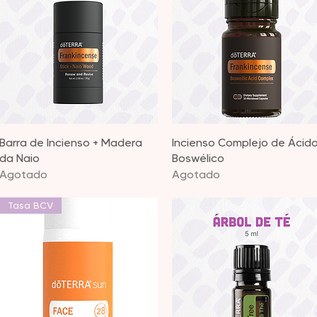
Vista rápida
Vista rápida
Barra de Incienso + Madera
Incienso Complejo de Ácid
da Naio
Boswélico
Agotado
Agotado
Tasa BCV