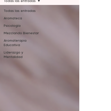
Todas las entradas
Todas las entradas
Aromateca
Psicología
Mezclando Bienestar
Aromaterapia
Educativa
Liderazgo y
Mentalidad