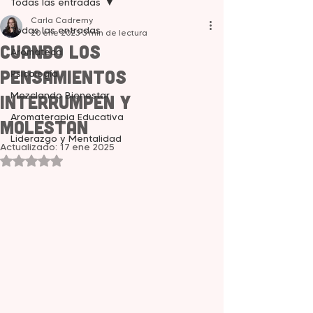
Todas las entradas
Carla Cadremy
Todas las entradas
20 ene 2023
3 min de lectura
Cuando los
Aromateca
pensamientos
Psicología
Mezclando Bienestar
interrumpen y
Aromaterapia Educativa
molestan
Liderazgo y Mentalidad
Actualizado:
17 ene 2025
Obtuvo NaN de 5 estrellas.