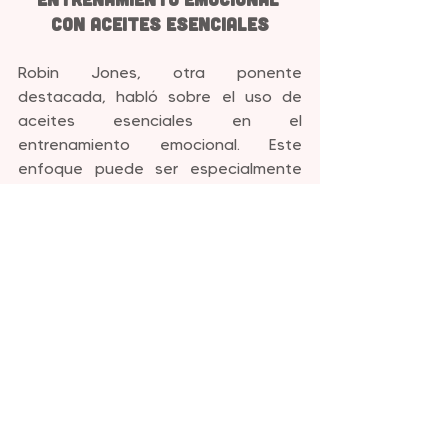
con Aceites Esenciales
Robin Jones, otra ponente 
destacada, habló sobre el uso de 
aceites esenciales en el 
entrenamiento emocional. Este 
enfoque puede ser especialmente 
útil para coaches, terapeutas y 
líderes influyentes. Los objetivos 
incluyen:
Liberar emociones pesadas
Anclaje en nuevas vías 
neuronales
Avances rápidos y profundos 
para clientes
Brindar herramientas tangibles y 
un proceso probado