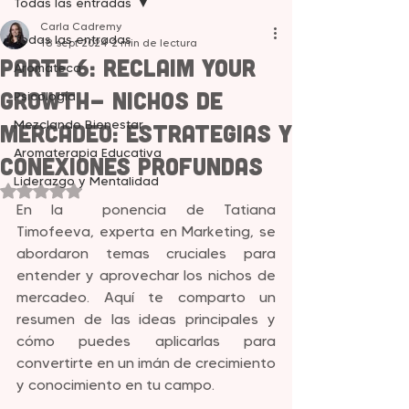
Todas las entradas
Carla Cadremy
Todas las entradas
18 sept 2024
2 min de lectura
Parte 6: Reclaim your
Aromateca
Growth- Nichos de
Psicología
Mezclando Bienestar
Mercadeo: Estrategias y
Aromaterapia Educativa
Conexiones Profundas
Liderazgo y Mentalidad
Obtuvo NaN de 5 estrellas.
En la  ponencia de Tatiana 
Timofeeva, experta en Marketing, se 
abordaron temas cruciales para 
entender y aprovechar los nichos de 
mercadeo. Aquí te comparto un 
resumen de las ideas principales y 
cómo puedes aplicarlas para 
convertirte en un imán de crecimiento 
y conocimiento en tu campo.