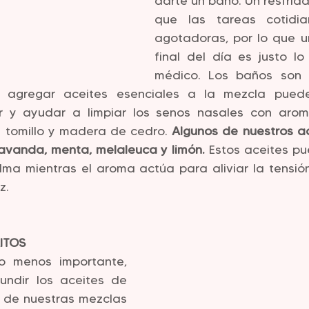
darte un baño. Un resfria
que las tareas cotidia
agotadoras, por lo que un
final del día es justo lo
médico. Los baños son u
o agregar aceites esenciales a la mezcla puede
ar y ayudar a limpiar los senos nasales con arom
 tomillo y madera de cedro. 
Algunos de nuestros ac
 lavanda, menta, melaleuca y limón.
 Estos aceites p
ma mientras el aroma actúa para aliviar la tensión
z. 
ITOS
o menos importante, 
ndir los aceites de 
a de nuestras mezclas 