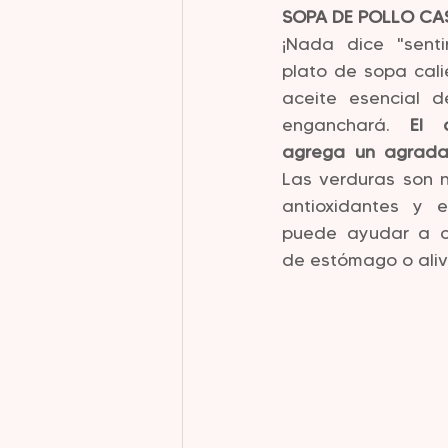
SOPA DE POLLO CA
¡Nada dice "senti
plato de sopa calie
aceite esencial de
enganchará. 
El 
agrega un agradab
Las verduras son n
antioxidantes y e
puede ayudar a ca
de estómago o alivi