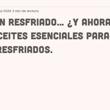
jul 2024
3 min de lectura
un resfriado… ¿y ahor
ceites esenciales para
resfriados.
strellas.