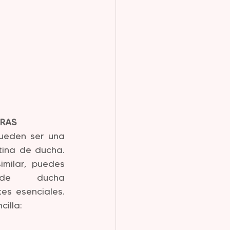
RAS
ueden ser una 
tina de ducha. 
milar, puedes 
de ducha 
es esenciales. 
cilla: