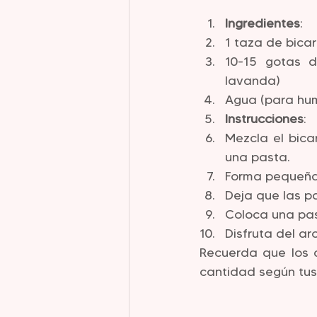
Ingredientes
:
1 taza de bica
10-15 gotas d
lavanda)
Agua (para hu
Instrucciones
:
Mezcla el bica
una pasta.
Forma pequeñas
Deja que las p
Coloca una pas
Disfruta del ar
Recuerda que los a
cantidad según tus