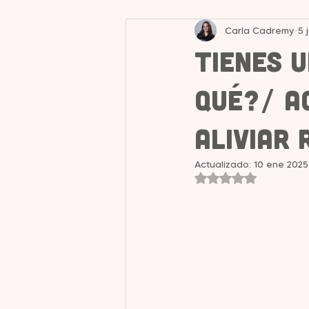
Carla Cadremy
5 
Liderazgo y Mentalidad
Tienes 
qué?/ A
aliviar 
Actualizado:
10 ene 2025
Obtuvo NaN de 5 e