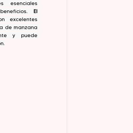
s esenciales 
eneficios. 
El 
n excelentes 
ra de manzana 
ante y puede 
ón.