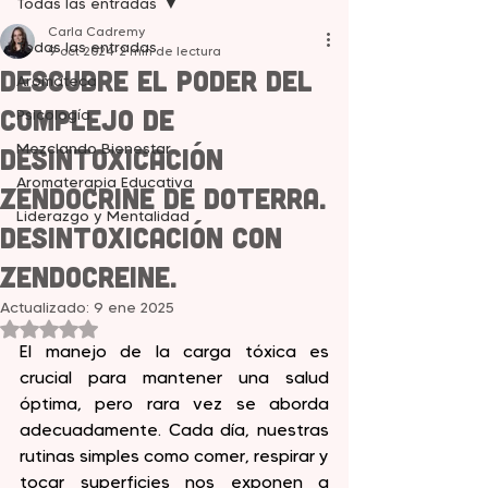
Todas las entradas
Carla Cadremy
Todas las entradas
9 oct 2024
2 min de lectura
Descubre el Poder del
Aromateca
Complejo de
Psicología
Mezclando Bienestar
Desintoxicación
Aromaterapia Educativa
Zendocrine de doTERRA.
Liderazgo y Mentalidad
Desintoxicación con
zendocreine.
Actualizado:
9 ene 2025
Obtuvo NaN de 5 estrellas.
El manejo de la carga tóxica es 
crucial para mantener una salud 
óptima, pero rara vez se aborda 
adecuadamente. Cada día, nuestras 
rutinas simples como comer, respirar y 
tocar superficies nos exponen a 