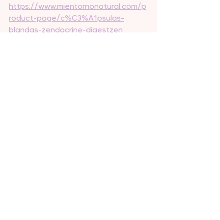
https://www.mientornonatural.com/p
roduct-page/c%C3%A1psulas-
blandas-zendocrine-digestzen
 Haz de este poderoso suplemento 
parte de tu rutina diaria y da el primer 
paso hacia un cuerpo más limpio y 
saludable.
Con Amor,
Carla Cadremy
Clase de Aceites Esenciales 