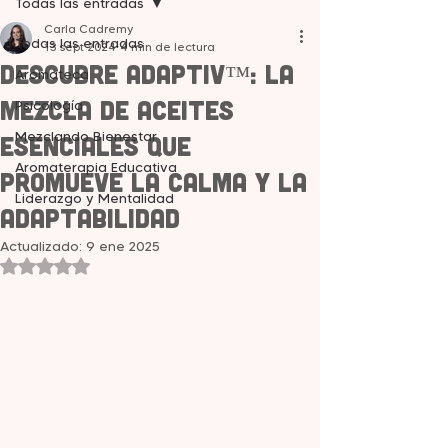
Todas las entradas
Carla Cadremy
Todas las entradas
13 sept 2024
4 min de lectura
Descubre Adaptiv™: La
Aromateca
Mezcla de Aceites
Psicología
Mezclando Bienestar
Esenciales que
Aromaterapia Educativa
promueve la Calma y la
Liderazgo y Mentalidad
Adaptabilidad
Actualizado:
9 ene 2025
Obtuvo NaN de 5 estrellas.