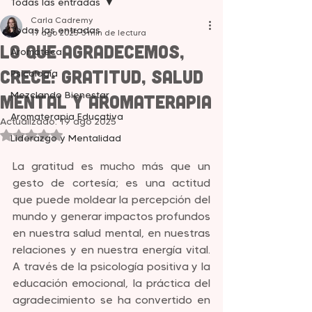
Todas las entradas
Carla Cadremy
Todas las entradas
17 ago 2025
3 min de lectura
Lo que agradecemos,
Aromateca
crece: Gratitud, Salud
Psicología
Mezclando Bienestar
Mental y Aromaterapia
Aromaterapia Educativa
Actualizado:
19 ago 2025
Obtuvo NaN de 5 estrellas.
Liderazgo y Mentalidad
La gratitud es mucho más que un 
gesto de cortesía; es una actitud 
que puede moldear la percepción del 
mundo y generar impactos profundos 
en nuestra salud mental, en nuestras 
relaciones y en nuestra energía vital. 
A través de la psicología positiva y la 
educación emocional, la práctica del 
agradecimiento se ha convertido en 